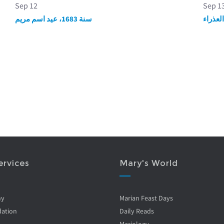
Sep 12
Sep 1
سنة 1683، عيد اسم مريم
ervices
Mary's World
ny
Marian Feast Days
ation
Daily Reads