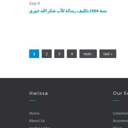
Sep 9
سنة 1904،تكليف رسالة للأب شكر الله خوري
Pages
1
2
3
4
next ›
last »
Harissa
Our S
Home
Ceremo
About Us
Accomod