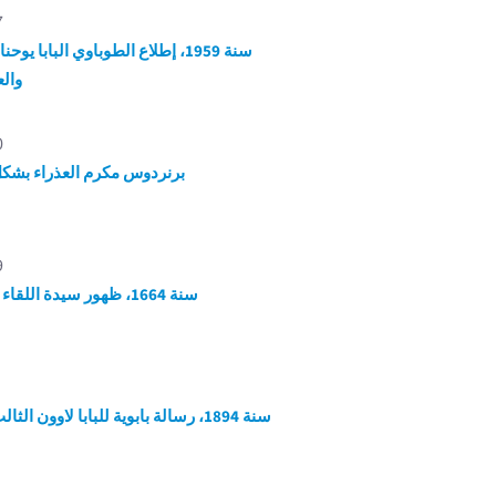
7
سنة 1959، إطلاع الطوباوي البابا يوحن
وال
0
برنردوس مكرم العذراء بشكل
9
سنة 1664، ظهور سيدة اللقاء الطيب
سنة 1894، رسالة بابوية للبابا لاوون الثالث عشر