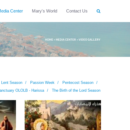
edia Center
Mary's World
Contact Us
HOME
»
MEDIA CENTER
»
VIDEO GALLERY
Lent Season
Passion Week
Pentecost Season
anctuary OLOLB - Harissa
The Birth of the Lord Season