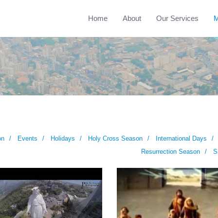
Home
About
Our Services
M
on
Events
Holidays
Holy Cross Season
International Days
Resurrection Season
S