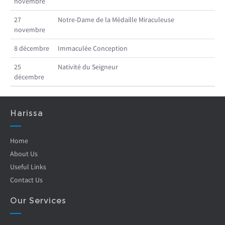
novembre
27
Notre-Dame de la Médaille Miraculeuse
novembre
8 décembre
Immaculée Conception
25
Nativité du Seigneur
décembre
Harissa
Home
About Us
Useful Links
Contact Us
Our Services