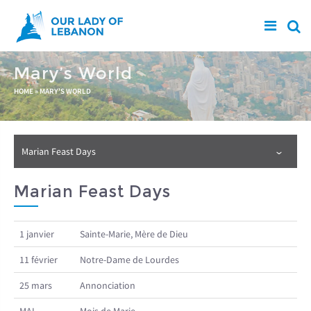
Skip to main content
Mary’s World
You are here
HOME
»
MARY'S WORLD
Marian Feast Days
Marian Feast Days
1 janvier
Sainte-Marie, Mère de Dieu
11 février
Notre-Dame de Lourdes
25 mars
Annonciation