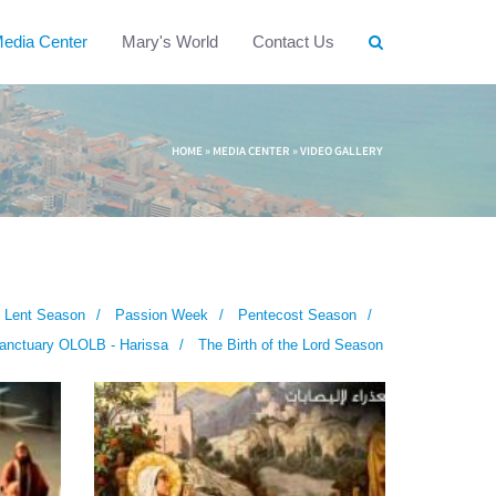
edia Center
Mary's World
Contact Us
HOME
»
MEDIA CENTER
»
VIDEO GALLERY
Lent Season
Passion Week
Pentecost Season
anctuary OLOLB - Harissa
The Birth of the Lord Season