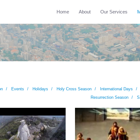
Home
About
Our Services
M
on
Events
Holidays
Holy Cross Season
International Days
Resurrection Season
S